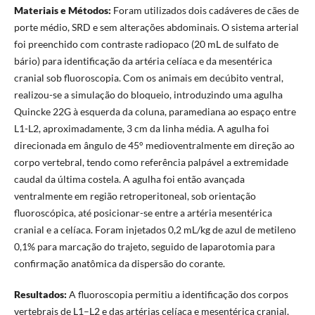
Materiais e Métodos:
Foram utilizados dois cadáveres de cães de
porte médio, SRD e sem alterações abdominais. O sistema arterial
foi preenchido com contraste radiopaco (20 mL de sulfato de
bário) para identificação da artéria celíaca e da mesentérica
cranial sob fluoroscopia. Com os animais em decúbito ventral,
realizou-se a simulação do bloqueio, introduzindo uma agulha
Quincke 22G à esquerda da coluna, paramediana ao espaço entre
L1-L2, aproximadamente, 3 cm da linha média. A agulha foi
direcionada em ângulo de 45° medioventralmente em direção ao
corpo vertebral, tendo como referência palpável a extremidade
caudal da última costela. A agulha foi então avançada
ventralmente em região retroperitoneal, sob orientação
fluoroscópica, até posicionar-se entre a artéria mesentérica
cranial e a celíaca. Foram injetados 0,2 mL/kg de azul de metileno
0,1% para marcação do trajeto, seguido de laparotomia para
confirmação anatômica da dispersão do corante.
Resultados:
A fluoroscopia permitiu a identificação dos corpos
vertebrais de L1–L2 e das artérias celíaca e mesentérica cranial,