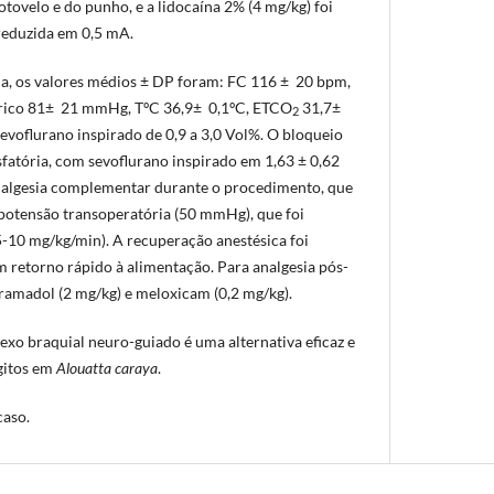
otovelo e do punho, e a lidocaína 2% (4 mg/kg) foi
reduzida em 0,5 mA.
ia, os valores médios ± DP foram: FC 116 ± 20 bpm,
rico 81± 21 mmHg, TºC 36,9± 0,1ºC, ETCO
31,7±
2
voflurano inspirado de 0,9 a 3,0 Vol%. O bloqueio
fatória, com sevoflurano inspirado em 1,63 ± 0,62
nalgesia complementar durante o procedimento, que
potensão transoperatória (50 mmHg), que foi
10 mg/kg/min). A recuperação anestésica foi
m retorno rápido à alimentação. Para analgesia pós-
tramadol (2 mg/kg) e meloxicam (0,2 mg/kg).
exo braquial neuro-guiado é uma alternativa eficaz e
ígitos em
Alouatta caraya
.
caso.