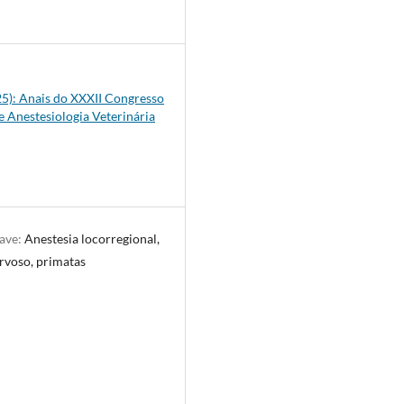
9
025): Anais do XXXII Congresso
e Anestesiologia Veterinária
have:
Anestesia locorregional,
rvoso, primatas