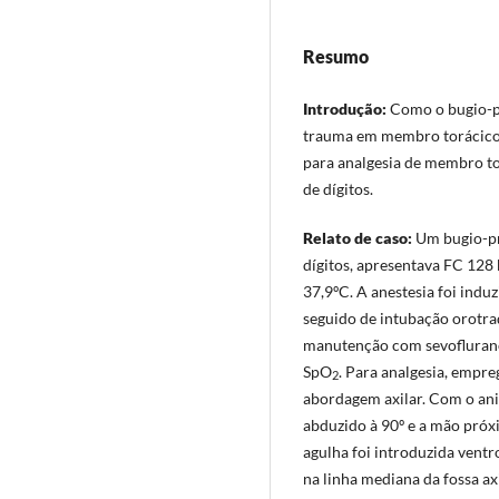
Resumo
Introdução:
Como o bugio-p
trauma em membro torácico, 
para analgesia de membro t
de dígitos.
Relato de caso:
Um bugio-pr
dígitos, apresentava FC 12
37,9ºC. A anestesia foi ind
seguido de intubação orotra
manutenção com sevoflurano
SpO
. Para analgesia, empr
2
abordagem axilar. Com o ani
abduzido à 90º e a mão próxi
agulha foi introduzida ventr
na linha mediana da fossa ax