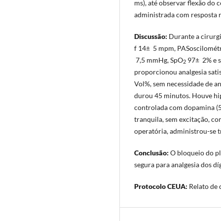
ms), até observar flexão do c
administrada com resposta 
Discussã
o:
Durante a cirurg
f 14± 5 mpm, PASoscilomét
7,5 mmHg, SpO
97± 2% e se
2
proporcionou analgesia satis
Vol%, sem necessidade de a
durou 45 minutos. Houve hi
controlada com dopamina (5-
tranquila, sem excitação, co
operatória, administrou-se 
Conclusão:
O bloqueio do pl
segura para analgesia dos d
Protocolo CEUA:
Relato de 