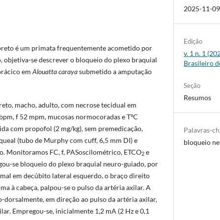
2025-11-0
Edição
reto é um primata frequentemente acometido por
v. 1 n. 1 (2
objetiva-se descrever o bloqueio do plexo braquial
Brasileiro d
orácico em
Alouatta caraya
submetido a amputação
Seção
Resumos
eto, macho, adulto, com necrose tecidual em
8 bpm, f 52 mpm, mucosas normocoradas e TºC
uzida com propofol (2 mg/kg), sem premedicação,
Palavras-c
queal (tubo de Murphy com cuff, 6,5 mm DI) e
bloqueio ne
. Monitoramos FC, f, PASoscilométrico, ETCO
e
2
egou-se bloqueio do plexo braquial neuro-guiado, por
mal em decúbito lateral esquerdo, o braço direito
ma à cabeça, palpou-se o pulso da artéria axilar. A
o-dorsalmente, em direção ao pulso da artéria axilar,
ilar. Empregou-se, inicialmente 1,2 mA (2 Hz e 0,1