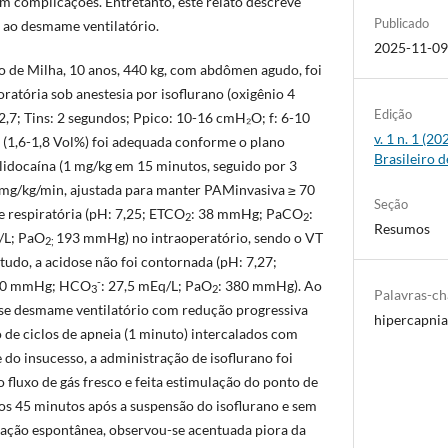
em complicações. Entretanto, este relato descreve
Publicado
a ao desmame ventilatório.
2025-11-0
 de Milha, 10 anos, 440 kg, com abdômen agudo, foi
ratória sob anestesia por isoflurano (oxigênio 4
Edição
:2,7; Tins: 2 segundos; Ppico: 10-16 cmH₂O; f: 6-10
v. 1 n. 1 (2
(1,6-1,8 Vol%) foi adequada conforme o plano
Brasileiro d
 lidocaína (1 mg/kg em 15 minutos, seguido por 3
 mg/kg/min, ajustada para manter PAMinvasiva ≥ 70
Seção
 respiratória (pH: 7,25; ETCO
: 38 mmHg; PaCO
:
2
2
Resumos
/L; PaO
193 mmHg) no intraoperatório, sendo o VT
2;
tudo, a acidose não foi contornada (pH: 7,27;
-
60 mmHg; HCO
: 27,5 mEq/L; PaO
: 380 mmHg). Ao
3
2
Palavras-c
u-se desmame ventilatório com redução progressiva
hipercapnia
 de ciclos de apneia (1 minuto) intercalados com
do insucesso, a administração de isoflurano foi
fluxo de gás fresco e feita estimulação do ponto de
s 45 minutos após a suspensão do isoflurano e sem
ilação espontânea, observou-se acentuada piora da