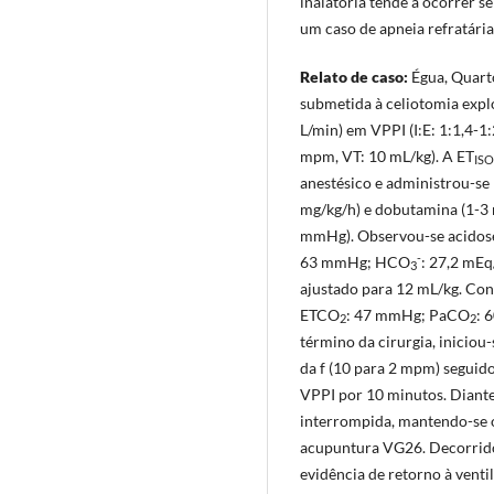
inalatória tende a ocorrer s
um caso de apneia refratári
Relato de caso:
Égua, Quarto
submetida à celiotomia explo
L/min) em VPPI (I:E: 1:1,4-1
mpm, VT: 10 mL/kg). A ET
ISO
anestésico e administrou-se
mg/kg/h) e dobutamina (1-3
mmHg). Observou-se acidose
-
63 mmHg; HCO
: 27,2 mEq
3
ajustado para 12 mL/kg. Con
ETCO
: 47 mmHg; PaCO
: 
2
2
término da cirurgia, inicio
da f (10 para 2 mpm) seguido
VPPI por 10 minutos. Diante 
interrompida, mantendo-se o 
acupuntura VG26. Decorrido
evidência de retorno à vent