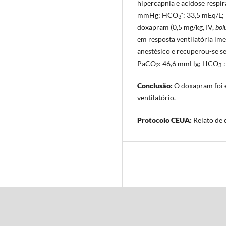
hipercapnia e acidose respir
-
mmHg; HCO
: 33,5 mEq/L;
3
doxapram (0,5 mg/kg, IV,
bol
em resposta ventilatória ime
anestésico e recuperou-se se
-
PaCO
: 46,6 mmHg; HCO
2
3
Conclusão:
O doxapram foi e
ventilatório.
Protocolo CEUA:
Relato de 