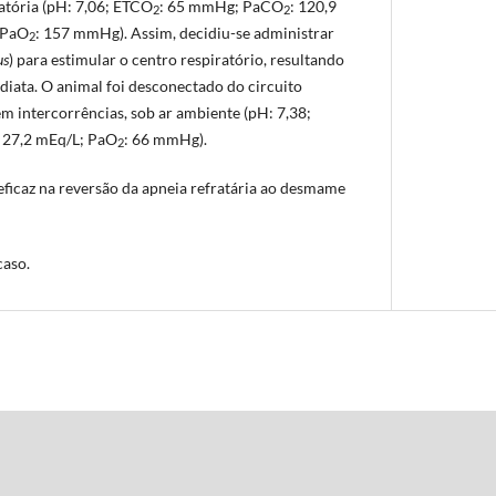
atória (pH: 7,06; ETCO
: 65 mmHg; PaCO
: 120,9
2
2
 PaO
: 157 mmHg). Assim, decidiu-se administrar
2
us
) para estimular o centro respiratório, resultando
diata. O animal foi desconectado do circuito
m intercorrências, sob ar ambiente (pH: 7,38;
: 27,2 mEq/L; PaO
: 66 mmHg).
2
ficaz na reversão da apneia refratária ao desmame
caso.