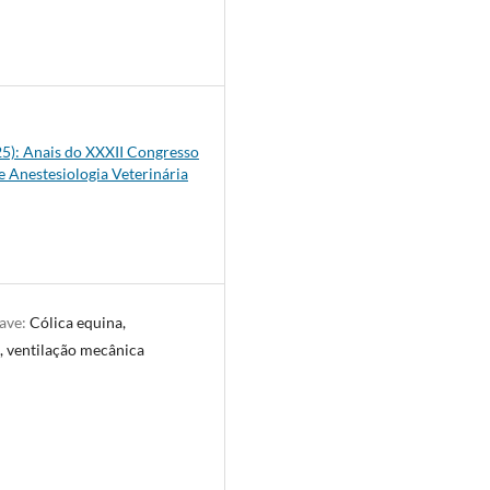
9
025): Anais do XXXII Congresso
e Anestesiologia Veterinária
have:
Cólica equina,
, ventilação mecânica