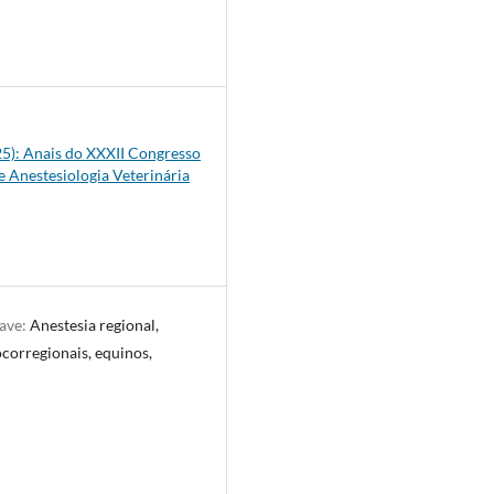
9
025): Anais do XXXII Congresso
e Anestesiologia Veterinária
have:
Anestesia regional,
ocorregionais, equinos,