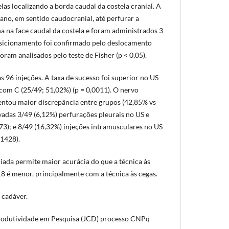
as localizando a borda caudal da costela cranial. A
lano, em sentido caudocranial, até perfurar a
a na face caudal da costela e foram administrados 3
osicionamento foi confirmado pelo deslocamento
oram analisados pelo teste de Fisher (p < 0,05).
s 96 injeções. A taxa de sucesso foi superior no US
om C (25/49; 51,02%) (p = 0,0011). O nervo
ntou maior discrepância entre grupos (42,85% vs
vadas 3/49 (6,12%) perfurações pleurais no US e
73); e 8/49 (16,32%) injeções intramusculares no US
,1428).
uiada permite maior acurácia do que a técnica às
18 é menor, principalmente com a técnica às cegas.
cadáver.
rodutividade em Pesquisa (JCD) processo CNPq