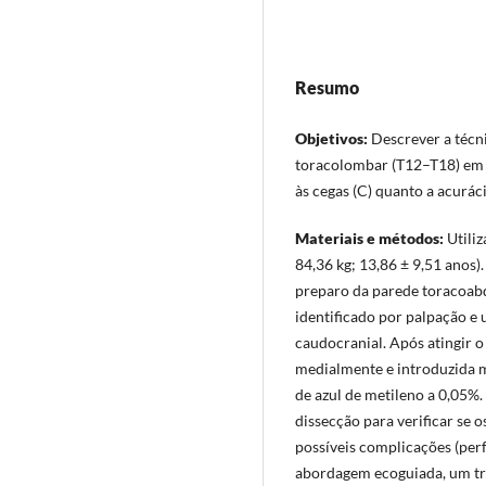
Resumo
Objetivos:
Descrever a técni
toracolombar (T12–T18) em
às cegas (C) quanto a acurác
Materiais e métodos:
Utili
84,36 kg; 13,86 ± 9,51 anos)
preparo da parede toracoabdo
identificado por palpação e
caudocranial. Após atingir o
medialmente e introduzida 
de azul de metileno a 0,05%.
dissecção para verificar se 
possíveis complicações (perf
abordagem ecoguiada, um tra