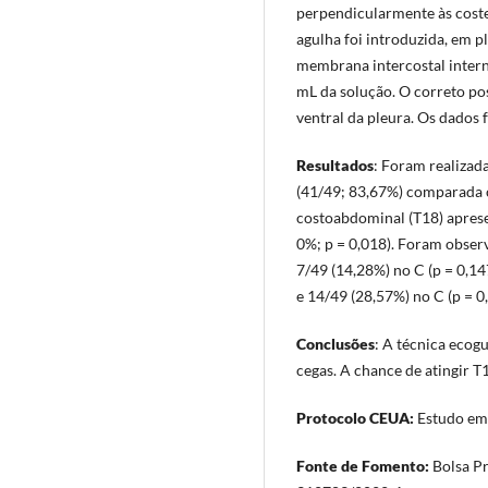
perpendicularmente às costel
agulha foi introduzida, em p
membrana intercostal intern
mL da solução. O correto p
ventral da pleura. Os dados f
Resultados
: Foram realizada
(41/49; 83,67%) comparada c
costoabdominal (T18) aprese
0%; p = 0,018). Foram obser
7/49 (14,28%) no C (p = 0,14
e 14/49 (28,57%) no C (p = 0
Conclusões
: A técnica ecog
cegas. A chance de atingir T
Protocolo CEUA:
Estudo em 
Fonte de Fomento:
Bolsa P