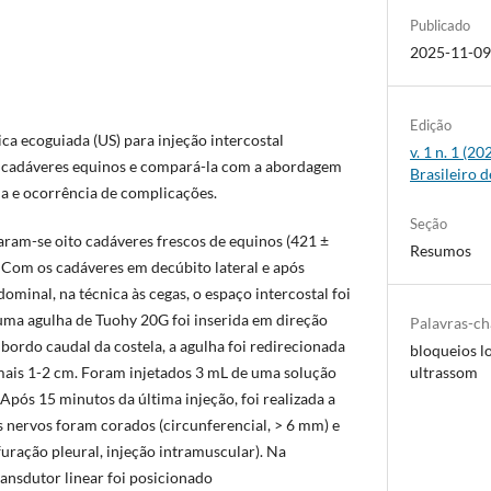
Publicado
2025-11-0
Edição
ca ecoguiada (US) para injeção intercostal
v. 1 n. 1 (2
 cadáveres equinos e compará-la com a abordagem
Brasileiro d
ia e ocorrência de complicações.
Seção
zaram-se oito cadáveres frescos de equinos (421 ±
Resumos
. Com os cadáveres em decúbito lateral e após
minal, na técnica às cegas, o espaço intercostal foi
 uma agulha de Tuohy 20G foi inserida em direção
Palavras-c
 bordo caudal da costela, a agulha foi redirecionada
bloqueios l
ultrassom
mais 1-2 cm. Foram injetados 3 mL de uma solução
 Após 15 minutos da última injeção, foi realizada a
os nervos foram corados (circunferencial, > 6 mm) e
uração pleural, injeção intramuscular). Na
nsdutor linear foi posicionado