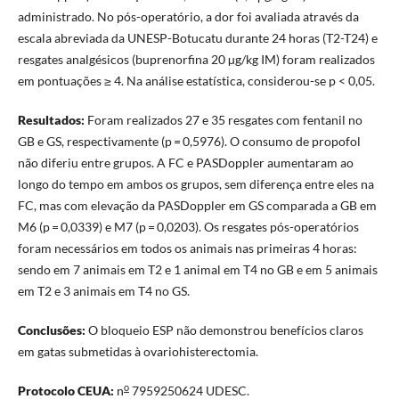
administrado. No pós-operatório, a dor foi avaliada através da
escala abreviada da UNESP-Botucatu durante 24 horas (T2-T24) e
resgates analgésicos (buprenorfina 20 µg/kg IM) foram realizados
em pontuações ≥ 4. Na análise estatística, considerou-se p < 0,05.
Resultados:
Foram realizados 27 e 35 resgates com fentanil no
GB e GS, respectivamente (p = 0,5976). O consumo de propofol
não diferiu entre grupos. A FC e PASDoppler aumentaram ao
longo do tempo em ambos os grupos, sem diferença entre eles na
FC, mas com elevação da PASDoppler em GS comparada a GB em
M6 (p = 0,0339) e M7 (p = 0,0203). Os resgates pós-operatórios
foram necessários em todos os animais nas primeiras 4 horas:
sendo em 7 animais em T2 e 1 animal em T4 no GB e em 5 animais
em T2 e 3 animais em T4 no GS.
Conclusões:
O bloqueio ESP não demonstrou benefícios claros
em gatas submetidas à ovariohisterectomia.
o
Protocolo CEUA:
n
7959250624 UDESC.