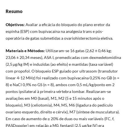
Resumo
Objetivos:
Avaliar a eficácia do bloqueio do plano eretor da
espinha (ESP) com bupivacaína na analgesia trans e pós-
operatória de gatas submetidas a ovariohisterectomia eletiva.
Materiais e Métodos:
Utilizaram-se 16 gatas (2,62 ± 0,46 kg;
23,06 ± 20,34 meses), ASA I, premedicadas com dexmedetomidina
(2,5 µg/kg IM) e induzidas (ao efeito) e mantidas (taxa variável)
com propofol. O bloqueio ESP guiado por ultrassom (transdutor
linear 4-12 MHz) foi realizado com bupivacaína 0,25% no GB (n =
8) e NaCl 0,9% no GS (n = 8), ambos com 0,5 mL/kg/ponto em 2
pontos ipsilateral à primeira vértebra lombar. Realizaram-se
avaliações em M0 (basal), M1, M2 (5 e 15 minutos após o
bloqueio), M3 (celiotomia), M4, M5, M6 (ligadura do pedículo
ovariano esquerdo, direito e cérvix), M7 (síntese de musculatura).
Em caso de aumento de ≥ 20% de duas ou mais variáveis (FC, f,
PASDoppler) em relação a M0, fentanil (2,5 μg/kg IV) era