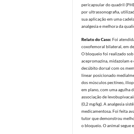
pericapsular do quadril (PHD
por ultrassonografia, utiliz
sua aplicação em uma cadela
analgesia e melhora da quali
Relato do Caso:
Foi atendida
coxofemoral bilateral, em de
O bloqueio foi realizado so
acepromazina, midazolam e c
decúbito dorsal com os mem
linear posicionado medialme
dos músculos pectíneo, iliop
em plano, com uma agulha de
associação de levobupivacaí
(0,2 mg/kg). A analgesia sist
medicamentosa. Foi feita av
tutor que demonstrou melhor
o bloqueio. O animal segue 