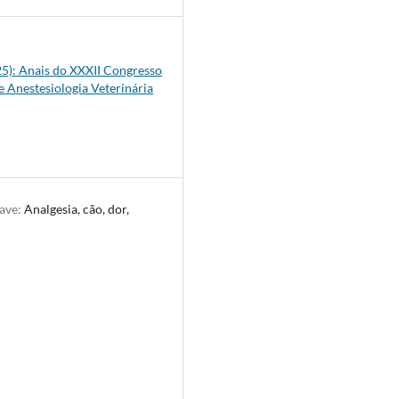
025): Anais do XXXII Congresso
e Anestesiologia Veterinária
have:
Analgesia, cão, dor,