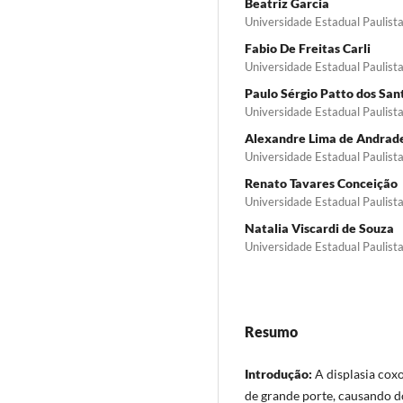
Beatriz Garcia
Universidade Estadual Paulist
Fabio De Freitas Carli
Universidade Estadual Paulist
Paulo Sérgio Patto dos San
Universidade Estadual Paulist
Alexandre Lima de Andrad
Universidade Estadual Paulist
Renato Tavares Conceição
Universidade Estadual Paulist
Natalia Viscardi de Souza
Universidade Estadual Paulist
Resumo
Introdução:
A displasia cox
de grande porte, causando do