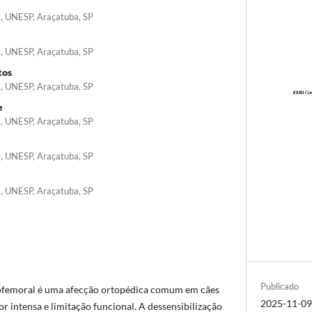
a, UNESP, Araçatuba, SP
a, UNESP, Araçatuba, SP
tos
a, UNESP, Araçatuba, SP
e
a, UNESP, Araçatuba, SP
a, UNESP, Araçatuba, SP
a, UNESP, Araçatuba, SP
Publicado
ofemoral é uma afecção ortopédica comum em cães
2025-11-0
r intensa e limitação funcional. A dessensibilização