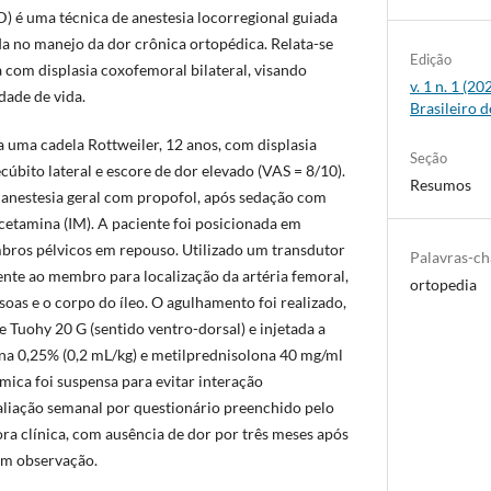
) é uma técnica de anestesia locorregional guiada
ada no manejo da dor crônica ortopédica. Relata-se
Edição
 com displasia coxofemoral bilateral, visando
v. 1 n. 1 (2
dade de vida.
Brasileiro d
 uma cadela Rottweiler, 12 anos, com displasia
Seção
cúbito lateral e escore de dor elevado (VAS = 8/10).
Resumos
b anestesia geral com propofol, após sedação com
etamina (IM). A paciente foi posicionada em
bros pélvicos em repouso. Utilizado um transdutor
Palavras-c
nte ao membro para localização da artéria femoral,
ortopedia
soas e o corpo do íleo. O agulhamento foi realizado,
 Tuohy 20 G (sentido ventro-dorsal) e injetada a
na 0,25% (0,2 mL/kg) e metilprednisolona 40 mg/ml
êmica foi suspensa para evitar interação
aliação semanal por questionário preenchido pelo
a clínica, com ausência de dor por três meses após
em observação.