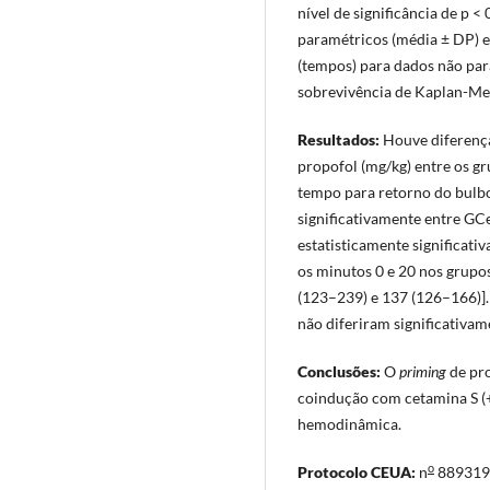
nível de significância de p
paramétricos (média ± DP) 
(tempos) para dados não para
sobrevivência de Kaplan-Mei
Resultados:
Houve diferença 
propofol (mg/kg) entre os gr
tempo para retorno do bulbo
significativamente entre GC
estatisticamente significati
os minutos 0 e 20 nos grupo
(123–239) e 137 (126–166)]
não diferiram significativam
Conclusões:
O
priming
de pro
coindução com cetamina S (
hemodinâmica.
o
Protocolo CEUA:
n
889319