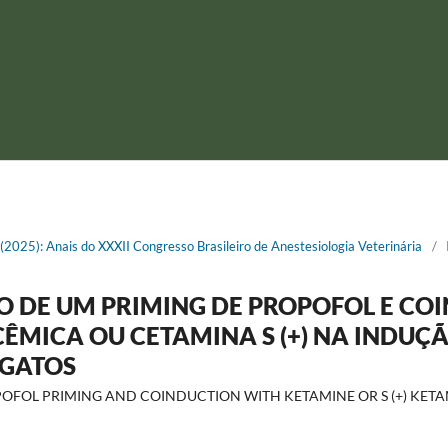
1 (2025): Anais do XXXII Congresso Brasileiro de Anestesiologia Veterinária
/
SO DE UM PRIMING DE PROPOFOL E C
ÊMICA OU CETAMINA S (+) NA INDUÇ
 GATOS
POFOL PRIMING AND COINDUCTION WITH KETAMINE OR S (+) KET