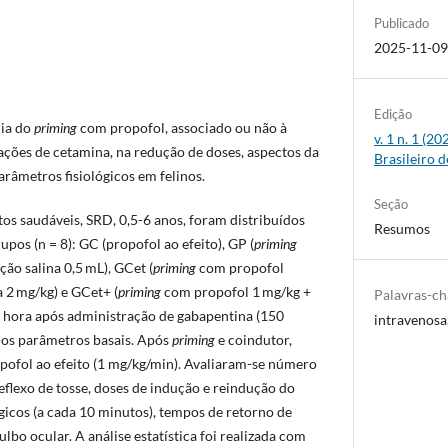
Publicado
2025-11-0
Edição
cia do
priming
com propofol, associado ou não à
v. 1 n. 1 (2
ões de cetamina, na redução de doses, aspectos da
Brasileiro d
râmetros fisiológicos em felinos.
Seção
tos saudáveis, SRD, 0,5-6 anos, foram distribuídos
Resumos
pos (n = 8): GC (propofol ao efeito), GP (
priming
ão salina 0,5 mL), GCet (
priming
com propofol
 2 mg/kg) e GCet+ (
priming
com propofol 1 mg/kg +
Palavras-c
a hora após administração de gabapentina (150
intravenos
 os parâmetros basais. Após
priming
e coindutor,
pofol ao efeito (1 mg/kg/min). Avaliaram-se número
reflexo de tosse, doses de indução e reindução do
gicos (a cada 10 minutos), tempos de retorno de
ulbo ocular. A análise estatística foi realizada com