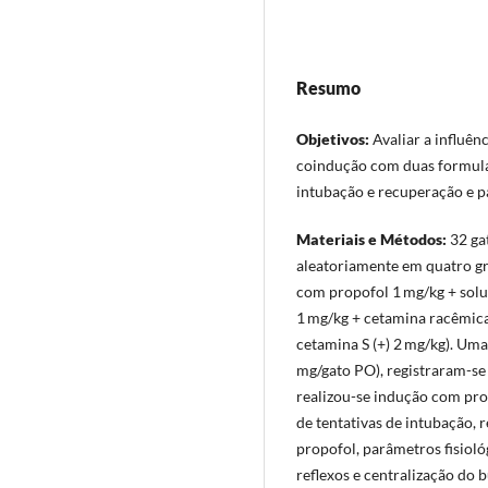
Resumo
Objetivos:
Avaliar a influên
coindução com duas formulaç
intubação e recuperação e pa
Materiais e Métodos:
32 ga
aleatoriamente em quatro gru
com propofol 1 mg/kg + soluç
1 mg/kg + cetamina racêmica
cetamina S (+) 2 mg/kg). Um
mg/gato PO), registraram-se
realizou-se indução com pro
de tentativas de intubação, 
propofol, parâmetros fisioló
reflexos e centralização do b