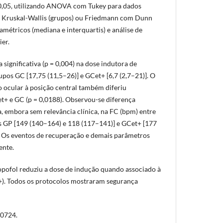
 < 0,05, utilizando ANOVA com Tukey para dados
e Kruskal-Wallis (grupos) ou Friedmann com Dunn
métricos (mediana e interquartis) e análise de
er.
significativa (p = 0,004) na dose indutora de
upos GC [17,75 (11,5–26)] e GCet+ [6,7 (2,7–21)]. O
 ocular à posição central também diferiu
et+ e GC (p = 0,0188). Observou-se diferença
va, embora sem relevância clínica, na FC (bpm) entre
s GP [149 (140–164) e 118 (117–141)] e GCet+ [177
. Os eventos de recuperação e demais parâmetros
ente.
pofol reduziu a dose de indução quando associado à
+). Todos os protocolos mostraram segurança
0724.