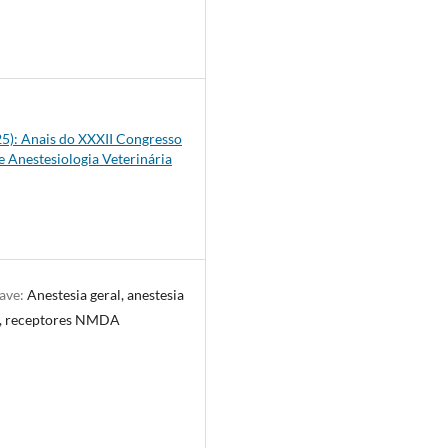
9
025): Anais do XXXII Congresso
e Anestesiologia Veterinária
have:
Anestesia geral, anestesia
a, receptores NMDA